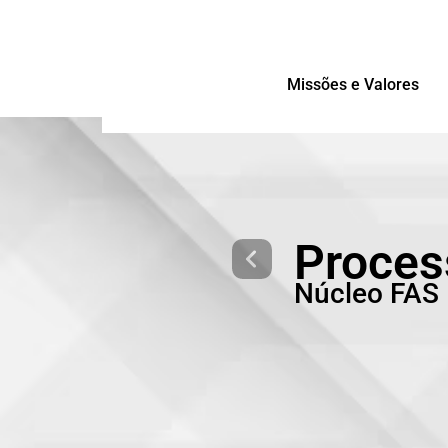
1xbetcorp.com
1xbett.net
birxbett.com
onebahiss.com
Missões e Valores
royalbet
giriş
betwild
giriş
alobet
giriş
Proces
trwin
giriş
Núcleo FAS
benimbahiss.com
bullbahise.com
betebet
giriş
turboslot
giriş
nisanbet