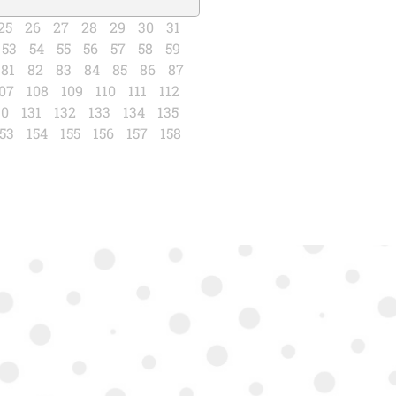
25
26
27
28
29
30
31
53
54
55
56
57
58
59
81
82
83
84
85
86
87
07
108
109
110
111
112
30
131
132
133
134
135
53
154
155
156
157
158