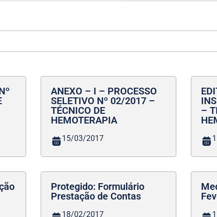
Nº
ANEXO – I – PROCESSO
EDI
E
SELETIVO Nº 02/2017 –
INS
TÉCNICO DE
– T
HEMOTERAPIA
HE
15/03/2017
1
ação
Protegido: Formulário
Med
Prestação de Contas
Fev
18/02/2017
1