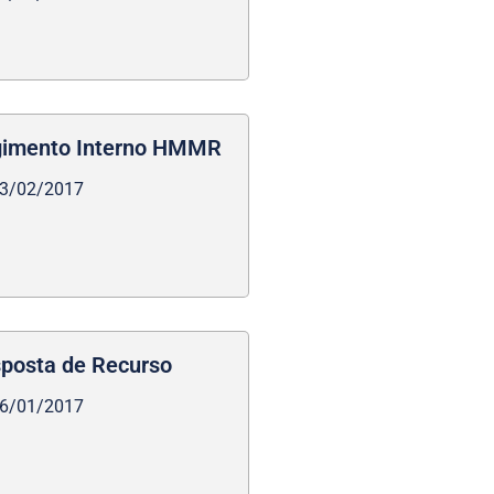
imento Interno HMMR
3/02/2017
posta de Recurso
6/01/2017