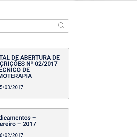
TAL DE ABERTURA DE
CRIÇÕES Nº 02/2017
ÉCNICO DE
MOTERAPIA
5/03/2017
icamentos –
ereiro – 2017
6/02/2017