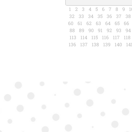
festwin
1
2
3
4
5
6
7
8
9
1
giriş
32
33
34
35
36
37
38
parmabet
60
61
62
63
64
65
66
giriş
88
89
90
91
92
93
94
lordcasino
113
114
115
116
117
118
giriş
136
137
138
139
140
14
slottica
giriş
bahisal
giriş
belugabahis
giriş
ladesbet
giriş
betsrolex
betosfer
betpir
tokyobet
giriş