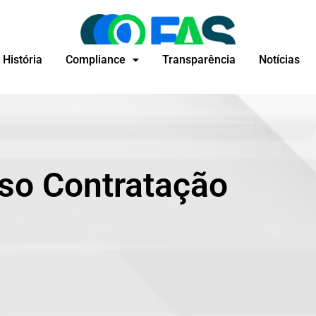
História
Compliance
Transparência
Notícias
so Contratação