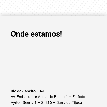
Onde estamos!
Rio de Janeiro – RJ
Av. Embaixador Abelardo Bueno 1 – Edifício
Ayrton Senna 1 – Sl 216 – Barra da Tijuca