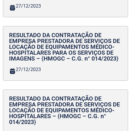
giriş
27/12/2023
hasbet
giriş
istanbulbahise.com
ligobet
RESULTADO DA CONTRATAÇÃO DE
giriş
EMPRESA PRESTADORA DE SERVIÇOS DE
roketbet
LOCAÇÃO DE EQUIPAMENTOS MÉDICO-
giriş
HOSPITALARES PARA OS SERVIÇOS DE
betgar
IMAGENS – (HMOGC – C.G. n° 014/2023)
giriş
27/12/2023
3xlwin
giriş
dodobet
giriş
RESULTADO DA CONTRATAÇÃO DE
ibizabet
EMPRESA PRESTADORA DE SERVIÇOS DE
slotbar
LOCAÇÃO DE EQUIPAMENTOS MÉDICO-
giriş
HOSPITALARES – (HMOGC – C.G. n°
huhubet
014/2023)
giriş