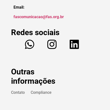
Email:
fascomunicacao@fas.org.br
Redes sociais
Outras
informações
Contato
Compliance