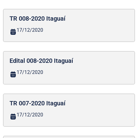
festwin
giriş
TR 008-2020 Itaguaí
parmabet
giriş
17/12/2020
lordcasino
giriş
slottica
giriş
Edital 008-2020 Itaguaí
bahisal
giriş
17/12/2020
belugabahis
giriş
ladesbet
giriş
TR 007-2020 Itaguaí
betsrolex
betosfer
17/12/2020
betpir
tokyobet
giriş