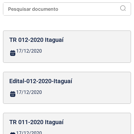
giriş
stonebahis
giriş
betovis
giriş
TR 012-2020 Itaguaí
babilonbet
giriş
17/12/2020
bahisbudur
giriş
olabahis
giriş
Edital-012-2020-Itaguaí
betloto
giriş
17/12/2020
betgit
giriş
tarafbet
giriş
TR 011-2020 Itaguaí
betrupi
17/12/2020