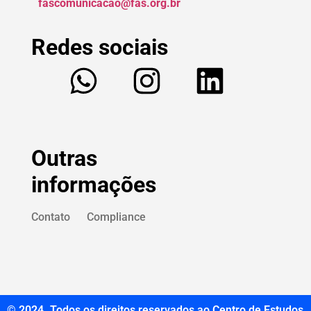
fascomunicacao@fas.org.br
Redes sociais
Outras
informações
Contato
Compliance
© 2024. Todos os direitos reservados ao Centro de Estudos