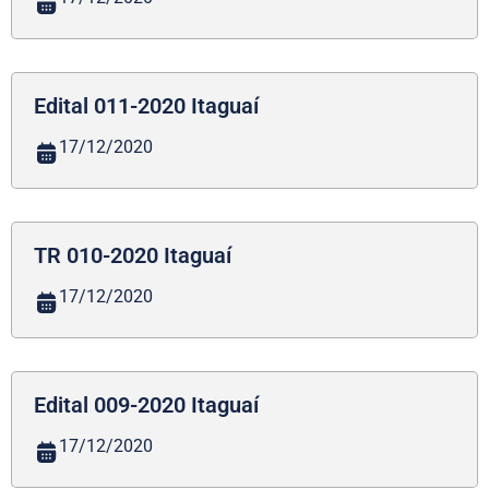
giriş
hasbet
giriş
istanbulbahise.com
Edital 011-2020 Itaguaí
ligobet
giriş
17/12/2020
roketbet
giriş
betgar
giriş
TR 010-2020 Itaguaí
3xlwin
giriş
17/12/2020
dodobet
giriş
ibizabet
slotbar
Edital 009-2020 Itaguaí
giriş
17/12/2020
huhubet
giriş